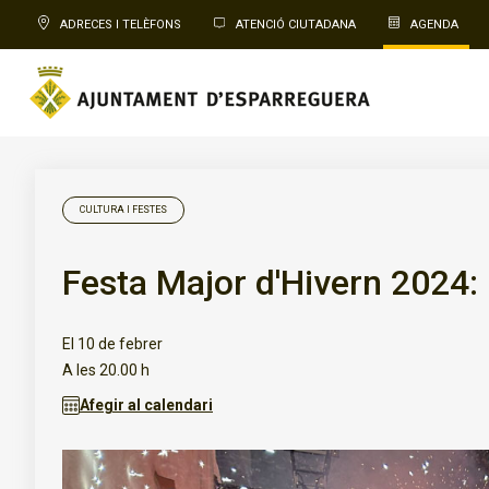
ADRECES I TELÈFONS
ATENCIÓ CIUTADANA
AGENDA
CULTURA I FESTES
Festa Major d'Hivern 2024: 
El 10 de febrer
A les 20.00 h
Afegir al calendari