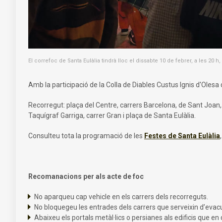
El correfoc de Santa Eulàlia tindrà lloc el dissabte 10 de febrer, a les 20 h, 
Amb la participació de la Colla de Diables Custus Ignis d'Olesa
Recorregut: plaça del Centre, carrers Barcelona, de Sant Joan, d
Taquígraf Garriga, carrer Gran i plaça de Santa Eulàlia.
Consulteu tota la programació de les
Festes de Santa Eulàlia
Recomanacions per als acte de foc
No aparqueu cap vehicle en els carrers dels recorreguts.
No bloquegeu les entrades dels carrers que serveixin d’evacu
Abaixeu els portals metàl·lics o persianes als edificis que en 