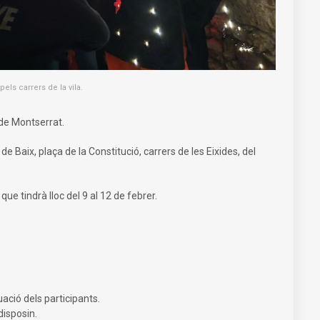
pels carrers de la vila.
 de Montserrat.
e Baix, plaça de la Constitució, carrers de les Eixides, del
, que tindrà lloc del 9 al 12 de febrer.
ació dels participants.
disposin.