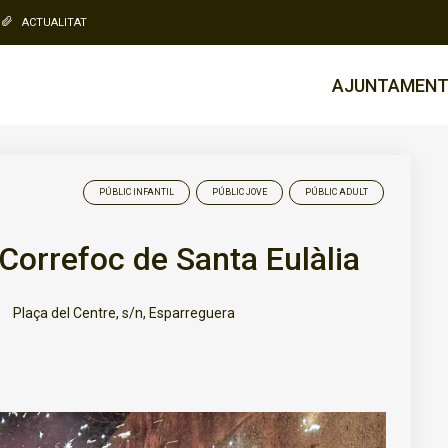
ACTUALITAT
AJUNTAMEN
PÚBLIC INFANTIL
PÚBLIC JOVE
PÚBLIC ADULT
Correfoc de Santa Eulàlia
Plaça del Centre, s/n, Esparreguera