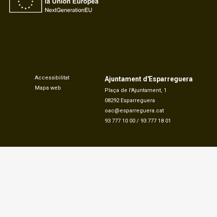
Accessibilitat
Ajuntament d'Esparreguera
Mapa web
Plaça de l'Ajuntament, 1
08292 Esparreguera
oac@esparreguera.cat
93 777 10 00
/
93 777 18 01