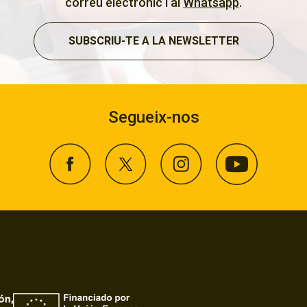
correu electrònic i al
Whatsapp
.
SUBSCRIU-TE A LA NEWSLETTER
Segueix-nos