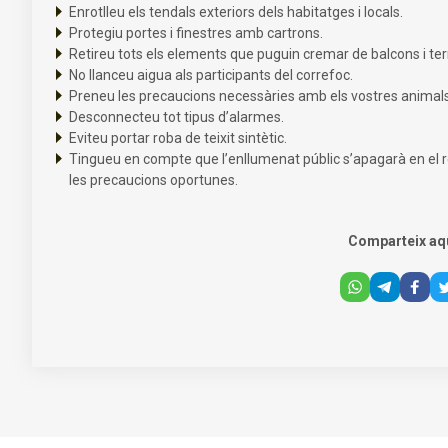
Enrotlleu els tendals exteriors dels habitatges i locals.
Protegiu portes i finestres amb cartrons.
Retireu tots els elements que puguin cremar de balcons i ter
No llanceu aigua als participants del correfoc.
Preneu les precaucions necessàries amb els vostres animal
Desconnecteu tot tipus d’alarmes.
Eviteu portar roba de teixit sintètic.
Tingueu en compte que l’enllumenat públic s’apagarà en el r
les precaucions oportunes.
Comparteix aq