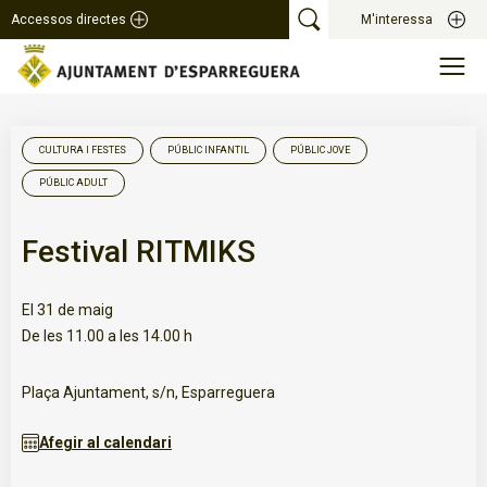
Accessos directes
M'interessa
CULTURA I FESTES
PÚBLIC INFANTIL
PÚBLIC JOVE
PÚBLIC ADULT
Festival RITMIKS
El 31 de maig
De les 11.00 a les 14.00 h
Plaça Ajuntament, s/n, Esparreguera
Afegir al calendari