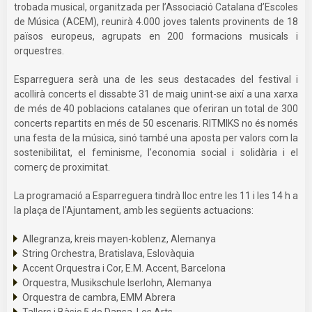
trobada musical, organitzada per l’Associació Catalana d’Escoles
de Música (ACEM), reunirà 4.000 joves talents provinents de 18
països europeus, agrupats en 200 formacions musicals i
orquestres.
Esparreguera serà una de les seus destacades del festival i
acollirà concerts el dissabte 31 de maig unint-se així a una xarxa
de més de 40 poblacions catalanes que oferiran un total de 300
concerts repartits en més de 50 escenaris. RITMIKS no és només
una festa de la música, sinó també una aposta per valors com la
sostenibilitat, el feminisme, l’economia social i solidària i el
comerç de proximitat.
La programació a Esparreguera tindrà lloc entre les 11 i les 14 h a
la plaça de l'Ajuntament, amb les següents actuacions:
Allegranza, kreis mayen-koblenz, Alemanya
String Orchestra, Bratislava, Eslovàquia
Accent Orquestra i Cor, E.M. Accent, Barcelona
Orquestra, Musikschule Iserlohn, Alemanya
Orquestra de cambra, EMM Abrera