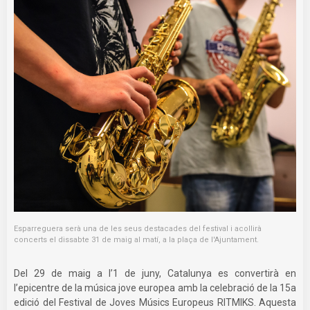
Esparreguera serà una de les seus destacades del festival i acollirà
concerts el dissabte 31 de maig al matí, a la plaça de l'Ajuntament.
Del 29 de maig a l’1 de juny, Catalunya es convertirà en
l’epicentre de la música jove europea amb la celebració de la 15a
edició del Festival de Joves Músics Europeus RITMIKS. Aquesta