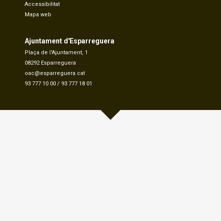
Accessibilitat
Mapa web
Ajuntament d'Esparreguera
Plaça de l'Ajuntament, 1
08292 Esparreguera
oac@esparreguera.cat
93 777 10 00
/
93 777 18 01