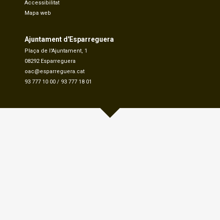
Accessibilitat
Mapa web
Ajuntament d'Esparreguera
Plaça de l'Ajuntament, 1
08292 Esparreguera
oac@esparreguera.cat
93 777 10 00
/
93 777 18 01