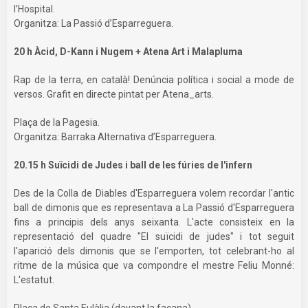
l’Hospital.
Organitza: La Passió d’Esparreguera.
20 h Àcid, D-Kann i Nugem + Atena Art i Malapluma
Rap de la terra, en català! Denúncia política i social a mode de
versos. Grafit en directe pintat per Atena_arts.
Plaça de la Pagesia.
Organitza: Barraka Alternativa d’Esparreguera.
20.15 h Suïcidi de Judes i ball de les fúries de l'infern
Des de la Colla de Diables d'Esparreguera volem recordar l'antic
ball de dimonis que es representava a La Passió d'Esparreguera
fins a principis dels anys seixanta. L'acte consisteix en la
representació del quadre "El suïcidi de judes" i tot seguit
l'aparició dels dimonis que se l'emporten, tot celebrant-ho al
ritme de la música que va compondre el mestre Feliu Monné:
L'estatut.