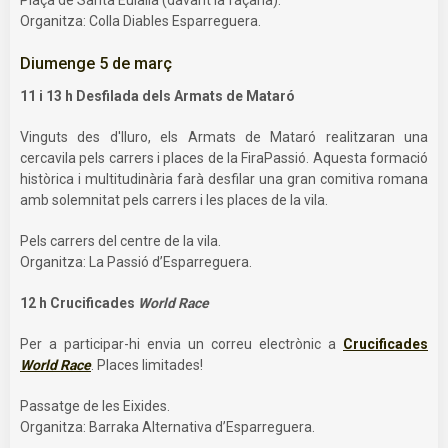
Plaça de Santa Eulàlia (davant la façana).
Organitza: Colla Diables Esparreguera.
Diumenge 5 de març
11 i 13 h Desfilada dels Armats de Mataró
Vinguts des d'Iluro, els Armats de Mataró realitzaran una
cercavila pels carrers i places de la FiraPassió. Aquesta formació
històrica i multitudinària farà desfilar una gran comitiva romana
amb solemnitat pels carrers i les places de la vila.
Pels carrers del centre de la vila.
Organitza: La Passió d’Esparreguera.
12 h Crucificades
World Race
Per a participar-hi envia un correu electrònic a
Crucificades
World Race
. Places limitades!
Passatge de les Eixides.
Organitza: Barraka Alternativa d’Esparreguera.