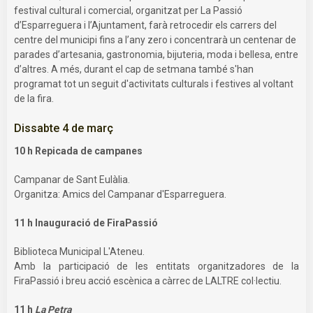
festival cultural i comercial, organitzat per La Passió
d’Esparreguera i l’Ajuntament, farà retrocedir els carrers del
centre del municipi fins a l’any zero i concentrarà un centenar de
parades d’artesania, gastronomia, bijuteria, moda i bellesa, entre
d’altres. A més, durant el cap de setmana també s'han
programat tot un seguit d'activitats culturals i festives al voltant
de la fira.
Dissabte 4 de març
10 h Repicada de campanes
Campanar de Sant Eulàlia.
Organitza: Amics del Campanar d'Esparreguera.
11 h Inauguració de FiraPassió
Biblioteca Municipal L'Ateneu.
Amb la participació de les entitats organitzadores de la
FiraPassió i breu acció escènica a càrrec de LALTRE col·lectiu.
11 h
La Petra