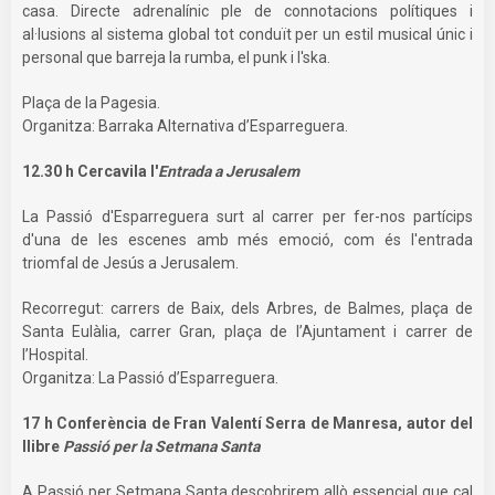
casa. Directe adrenalínic ple de connotacions polítiques i
al·lusions al sistema global tot conduït per un estil musical únic i
personal que barreja la rumba, el punk i l'ska.
Plaça de la Pagesia.
Organitza: Barraka Alternativa d’Esparreguera.
12.30 h Cercavila l'
Entrada a Jerusalem
La Passió d'Esparreguera surt al carrer per fer-nos partícips
d'una de les escenes amb més emoció, com és l'entrada
triomfal de Jesús a Jerusalem.
Recorregut: carrers de Baix, dels Arbres, de Balmes, plaça de
Santa Eulàlia, carrer Gran, plaça de l’Ajuntament i carrer de
l’Hospital.
Organitza: La Passió d’Esparreguera.
17 h Conferència de Fran Valentí Serra de Manresa, autor del
llibre
Passió per la Setmana Santa
A Passió per Setmana Santa descobrirem allò essencial que cal