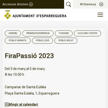
Accessos directes
M'interessa
COMERÇ
PROMOCIÓ ECONÒMICA
TURISME
CULTURA I FESTES
PÚBLIC INFANTIL
PÚBLIC JOVE
PÚBLIC ADULT
FiraPassió 2023
Del 3 de març al 5 de març
A les 10.00 h
Campanar de Santa Eulàlia
Plaça Santa Eulalia, 1, Esparreguera
Afegir al calendari