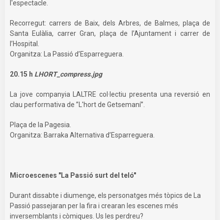
l'espectacle.
Recorregut: carrers de Baix, dels Arbres, de Balmes, plaça de
Santa Eulàlia, carrer Gran, plaça de l’Ajuntament i carrer de
l’Hospital.
Organitza: La Passió d’Esparreguera.
20.15 h
LHORT_compress.jpg
La jove companyia LALTRE col·lectiu presenta una reversió en
clau performativa de ”L'hort de Getsemaní”.
Plaça de la Pagesia.
Organitza: Barraka Alternativa d’Esparreguera.
Microescenes "La Passió surt del teló"
Durant dissabte i diumenge, els personatges més tòpics de La
Passió passejaran per la fira i crearan les escenes més
inversemblants i còmiques. Us les perdreu?