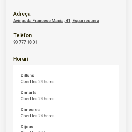
Adreça
Avinguda Francesc Macia, 41, Esparreguera
Telèfon
93 777 18 01
Horari
Dilluns
Obert les 24 hores
Dimarts
Obert les 24 hores
Dimecres
Obert les 24 hores
Dijous