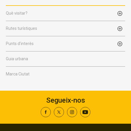
Què visitar?
Rutes turístiques
Punts d'interès
Guia urbana
Marca Ciutat
Segueix-nos