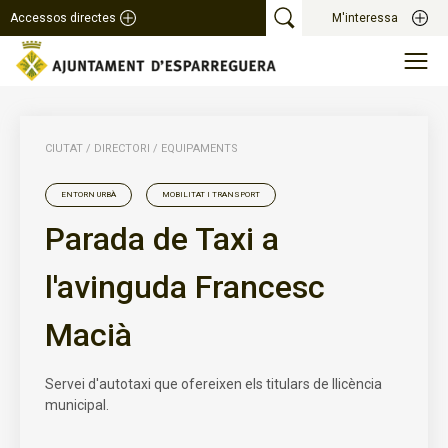
Accessos directes
M'interessa
CIUTAT
/
DIRECTORI
/
EQUIPAMENTS
ENTORN URBÀ
MOBILITAT I TRANSPORT
Parada de Taxi a
l'avinguda Francesc
Macià
Servei d'autotaxi que ofereixen els titulars de llicència
municipal.