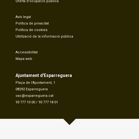
Oferta d'ocupació pública
Avís legal
Política de privacitat
Política de cookies
Utilització de la informació pública
Accessibilitat
Mapa web
Ajuntament d'Esparreguera
Plaça de l'Ajuntament, 1
08292 Esparreguera
oac@esparreguera.cat
93 777 10 00
/
93 777 18 01