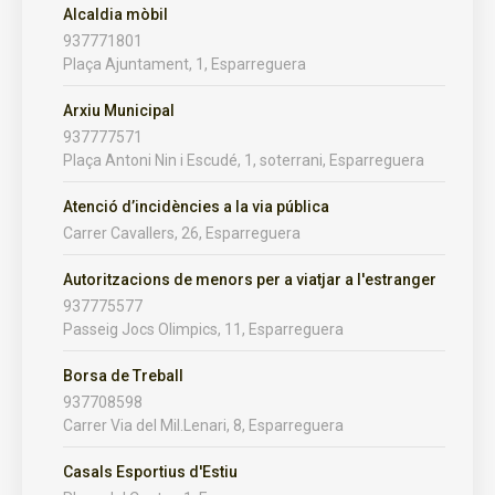
Alcaldia mòbil
937771801
Plaça Ajuntament, 1, Esparreguera
Arxiu Municipal
937777571
Plaça Antoni Nin i Escudé, 1, soterrani, Esparreguera
Atenció d’incidències a la via pública
Carrer Cavallers, 26, Esparreguera
Autoritzacions de menors per a viatjar a l'estranger
937775577
Passeig Jocs Olimpics, 11, Esparreguera
Borsa de Treball
937708598
Carrer Via del Mil.Lenari, 8, Esparreguera
Casals Esportius d'Estiu