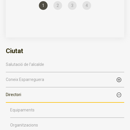
1
2
3
4
Ciutat
Salutació de l'alcalde
Coneix Esparreguera
Directori
Equipaments
Organitzacions