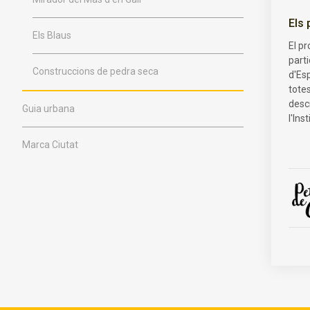
Els 
Els Blaus
El pr
parti
Construccions de pedra seca
d'Es
totes
desc
Guia urbana
l'Ins
Marca Ciutat