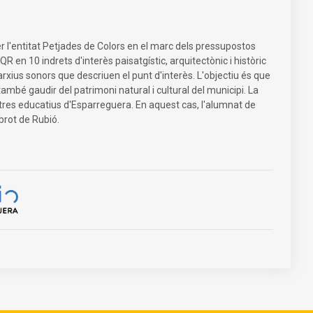
er l'entitat Petjades de Colors en el marc dels pressupostos
R en 10 indrets d'interès paisatgístic, arquitectònic i històric
rxius sonors que descriuen el punt d'interès. L'objectiu és que
també gaudir del patrimoni natural i cultural del municipi. La
ntres educatius d'Esparreguera. En aquest cas, l'alumnat de
pbrot de Rubió.