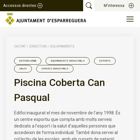
Accessos directes
M'interessa
CIUTAT
/
DIRECTORI
/
EQUIPAMENTS
ENTORN URBÀ
EQUIPAMENTS MUNICIPALS
ESPORTS
SALUT
SERVEIS MUNICIPALS
Piscina Coberta Can
Pasqual
Edifici inaugurat el mes de novembre de l'any 1998. És
un centre esportiu que compta amb molts serveis
dedicats a l'esport i la salut d'aquelles persones que
accedeixin de forma individual. També dona servei al
col·lectiu de les escoles, amb els cursets de natació