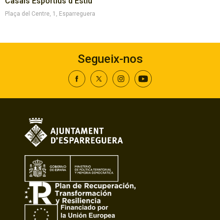
Casals Esportius d'Estiu
Plaça del Centre, 1, Esparreguera
Segueix-nos