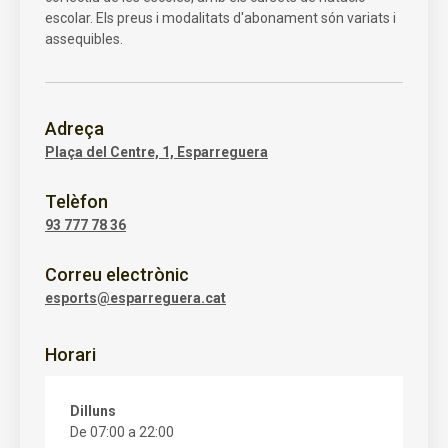
escolar. Els preus i modalitats d'abonament són variats i
assequibles.
Adreça
Plaça del Centre, 1, Esparreguera
Telèfon
93 777 78 36
Correu electrònic
esports@esparreguera.cat
Horari
Dilluns
De 07:00 a 22:00