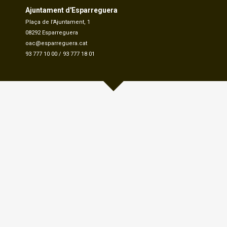
Ajuntament d'Esparreguera
Plaça de l'Ajuntament, 1
08292 Esparreguera
oac@esparreguera.cat
93 777 10 00
/
93 777 18 01