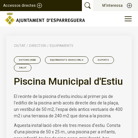
Accessos directes
M'interessa
CIUTAT
/
DIRECTORI
/
EQUIPAMENTS
ENTORN URBÀ
EQUIPAMENTS MUNICIPALS
ESPORTS
SALUT
Piscina Municipal d'Estiu
El recinte de la piscina d'estiu inclou al primer pis de
l'edifici de la piscina amb accés directe des de la plaça,
un vestíbul de 50 m2, l'espai dels antics vestuaris de 400
m2 i una terrassa de 240 m2 que dona a la piscina.
Aquesta instal·lació obre els tres mesos d’estiu. Consta
d’una piscina de 50 x 25 m., una piscina per a infants,