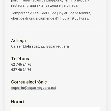
parc infantil, taules de ping-pong, mini frontó, bar-
restaurant i una extensa zona enjardinada.
Temporada d'Estiu, del 15 de juny al 3 de setembre,
obert de dilluns a diumenge d'11:00 a 19:30 hores.
Adreça
Carrer Llobregat, 22, Esparreguera
Telèfons
62 746 24 76
627 46 24 76
Correu electrònic
esports@esparreguera.cat
Horari