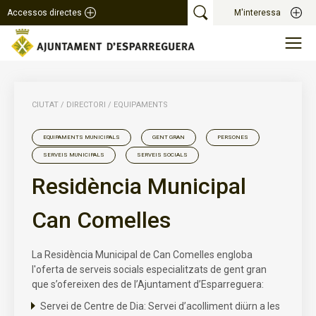
Accessos directes
M'interessa
CIUTAT
/
DIRECTORI
/
EQUIPAMENTS
EQUIPAMENTS MUNICIPALS
GENT GRAN
PERSONES
SERVEIS MUNICIPALS
SERVEIS SOCIALS
Residència Municipal
Can Comelles
La Residència Municipal de Can Comelles engloba
l'oferta de serveis socials especialitzats de gent gran
que s’ofereixen des de l’Ajuntament d’Esparreguera:
Servei de Centre de Dia: Servei d’acolliment diürn a les