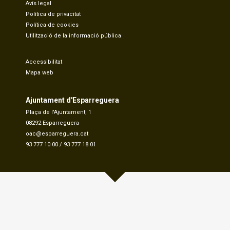
Avís legal
Política de privacitat
Política de cookies
Utilització de la informació pública
Accessibilitat
Mapa web
Ajuntament d'Esparreguera
Plaça de l'Ajuntament, 1
08292 Esparreguera
oac@esparreguera.cat
93 777 10 00
/
93 777 18 01