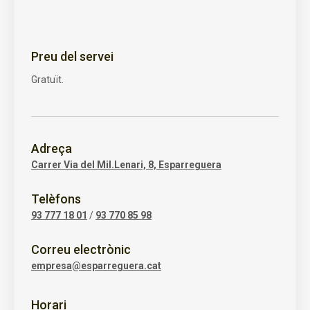
Preu del servei
Gratuït.
Adreça
Carrer Via del Mil.Lenari, 8, Esparreguera
Telèfons
93 777 18 01
/
93 770 85 98
Correu electrònic
empresa@esparreguera.cat
Horari