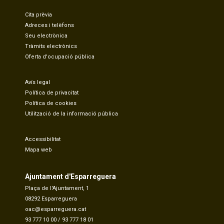
Cita prèvia
Adreces i telèfons
Seu electrònica
Tràmits electrònics
Oferta d'ocupació pública
Avís legal
Política de privacitat
Política de cookies
Utilització de la informació pública
Accessibilitat
Mapa web
Ajuntament d'Esparreguera
Plaça de l'Ajuntament, 1
08292 Esparreguera
oac@esparreguera.cat
93 777 10 00
/
93 777 18 01