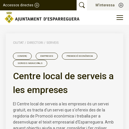
Accessos directes
M'interessa
CIUTAT
/
DIRECTORI
/
SERVEIS
COMERÇ
EMPRESES
PROMOCIÓ ECONÒMICA
SERVEIS MUNICIPALS
Centre local de serveis a
les empreses
El Centre local de serveis a les empreses és un servei
gratuït, es tracta d'un servei que s'ofereix des de la
regidoria de Promoció econòmica i treballa per a
desenvolupar el teixit empresarial d'Esparreguera. Amb
aquest objectiu ajuda a crear, consolidar i fer créixer