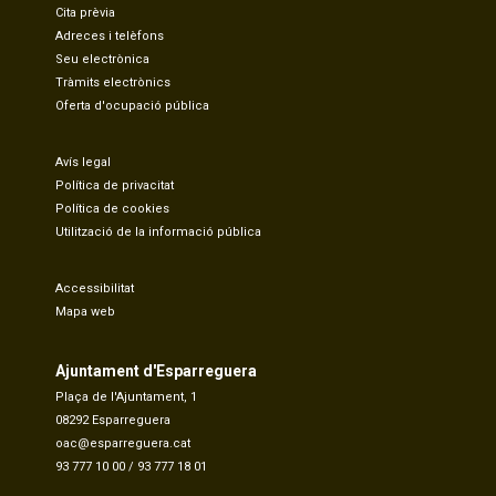
Cita prèvia
Adreces i telèfons
Seu electrònica
Tràmits electrònics
Oferta d'ocupació pública
Avís legal
Política de privacitat
Política de cookies
Utilització de la informació pública
Accessibilitat
Mapa web
Ajuntament d'Esparreguera
Plaça de l'Ajuntament, 1
08292 Esparreguera
oac@esparreguera.cat
93 777 10 00
/
93 777 18 01