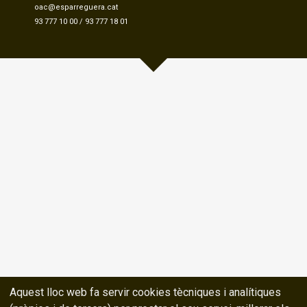
oac@esparreguera.cat
93 777 10 00
/
93 777 18 01
Aquest lloc web fa servir cookies tècniques i analítiques