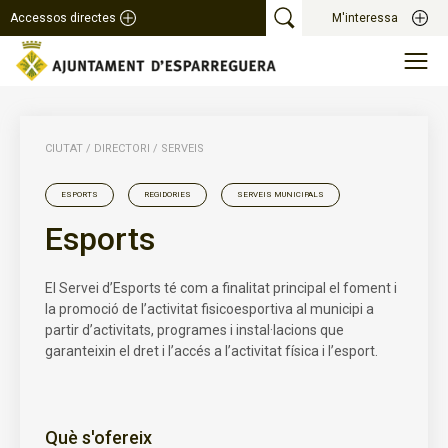
Accessos directes
M'interessa
CIUTAT
/
DIRECTORI
/
SERVEIS
ESPORTS
REGIDORIES
SERVEIS MUNICIPALS
Esports
El Servei d’Esports té com a finalitat principal el foment i
la promoció de l’activitat fisicoesportiva al municipi a
partir d’activitats, programes i instal·lacions que
garanteixin el dret i l’accés a l’activitat física i l’esport.
Què s'ofereix