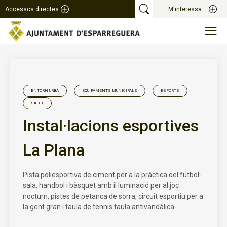
Accessos directes
M'interessa
ENTORN URBÀ
EQUIPAMENTS MUNICIPALS
ESPORTS
SALUT
Instal·lacions esportives
La Plana
Pista poliesportiva de ciment per a la pràctica del futbol-
sala, handbol i bàsquet amb il·luminació per al joc
nocturn, pistes de petanca de sorra, circuit esportiu per a
la gent gran i taula de tennis taula antivandàlica.