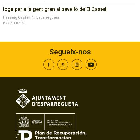
Ioga per a la gent gran al pavelló de El Castell
Passeig Castell, 1, Esparreguera
677 50 02 29
Segueix-nos