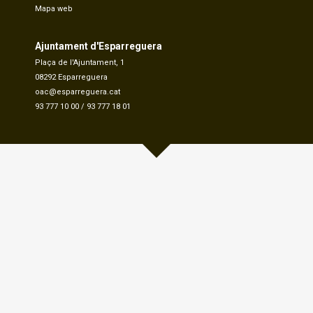
Mapa web
Ajuntament d'Esparreguera
Plaça de l'Ajuntament, 1
08292 Esparreguera
oac@esparreguera.cat
93 777 10 00
/
93 777 18 01