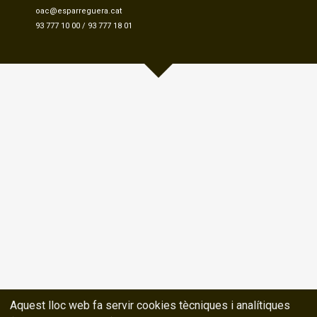
oac@esparreguera.cat
93 777 10 00
/
93 777 18 01
Aquest lloc web fa servir cookies tècniques i analítiques