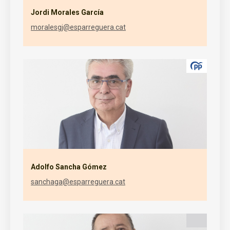
Jordi Morales García
moralesgj@esparreguera.cat
Adolfo Sancha Gómez
sanchaga@esparreguera.cat