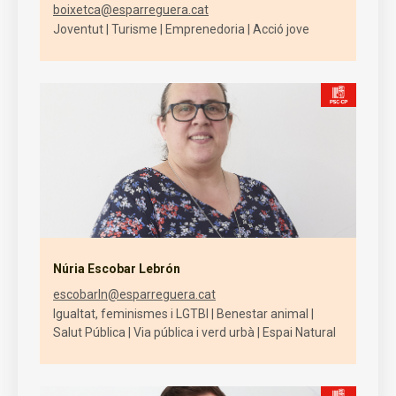
boixetca@esparreguera.cat
Joventut | Turisme | Emprenedoria | Acció jove
Núria Escobar Lebrón
escobarln@esparreguera.cat
Igualtat, feminismes i LGTBI | Benestar animal |
Salut Pública | Via pública i verd urbà | Espai Natural