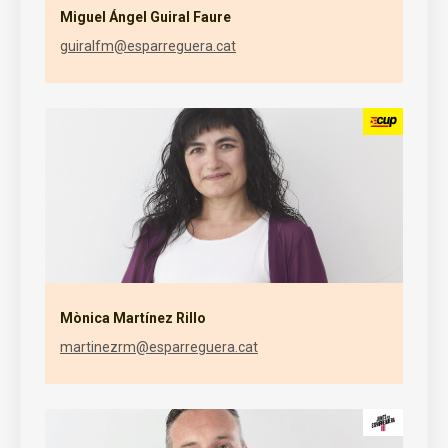
Miguel Ángel Guiral Faure
guiralfm@esparreguera.cat
Mònica Martínez Rillo
martinezrm@esparreguera.cat