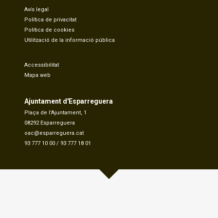
Avís legal
Política de privacitat
Política de cookies
Utilització de la informació pública
Accessibilitat
Mapa web
Ajuntament d'Esparreguera
Plaça de l'Ajuntament, 1
08292 Esparreguera
oac@esparreguera.cat
93 777 10 00
/
93 777 18 01