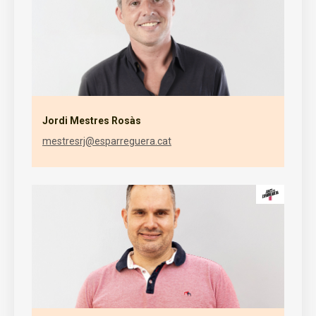
Jordi Mestres Rosàs
mestresrj@esparreguera.cat