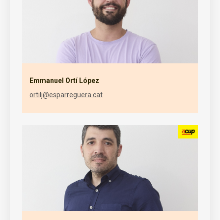
Emmanuel Ortí López
ortilj@esparreguera.cat