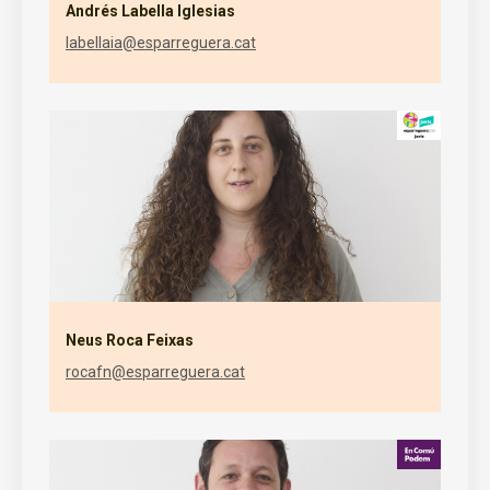
Andrés Labella Iglesias
labellaia@esparreguera.cat
Neus Roca Feixas
rocafn@esparreguera.cat