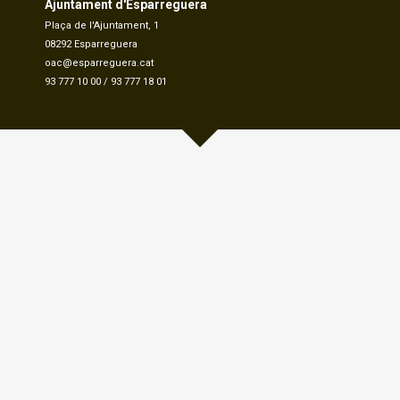
Ajuntament d'Esparreguera
Plaça de l'Ajuntament, 1
08292 Esparreguera
oac@esparreguera.cat
93 777 10 00
/
93 777 18 01