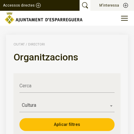
Accessos directes
M'interessa
CIUTAT
/
DIRECTORI
Organitzacions
Cerca
Cultura