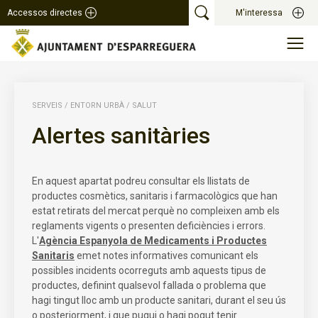
Accessos directes
M'interessa
SERVEIS
/
ENTORN URBÀ
/
SALUT
Alertes sanitàries
En aquest apartat podreu consultar els llistats de
productes cosmètics, sanitaris i farmacològics que han
estat retirats del mercat perquè no compleixen amb els
reglaments vigents o presenten deficiències i errors.
L'
Agència Espanyola de Medicaments i Productes
Sanitaris
emet notes informatives comunicant els
possibles incidents ocorreguts amb aquests tipus de
productes, definint qualsevol fallada o problema que
hagi tingut lloc amb un producte sanitari, durant el seu ús
o posteriorment, i que pugui o hagi pogut tenir