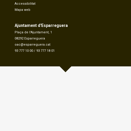
Accessibilitat
Mapa web
Ajuntament d'Esparreguera
Plaça de l'Ajuntament, 1
08292 Esparreguera
oac@esparreguera.cat
93 777 10 00
/
93 777 18 01