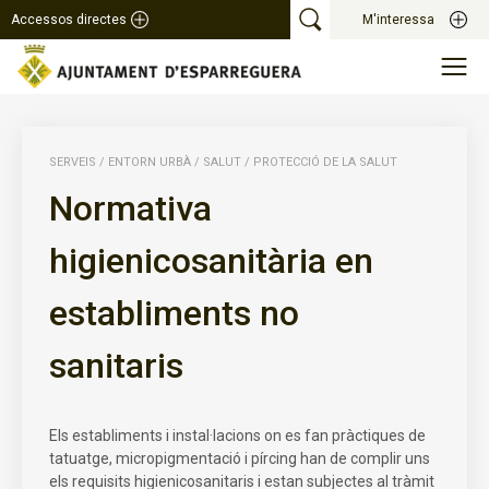
Accessos directes
M'interessa
SERVEIS
/
ENTORN URBÀ
/
SALUT
/
PROTECCIÓ DE LA SALUT
Normativa
higienicosanitària en
establiments no
sanitaris
Els establiments i instal·lacions on es fan pràctiques de
tatuatge, micropigmentació i pírcing han de complir uns
els requisits higienicosanitaris i estan subjectes al tràmit