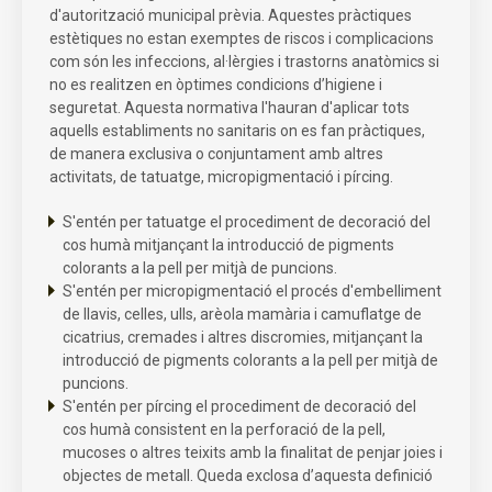
d'autorització municipal prèvia. Aquestes pràctiques
estètiques no estan exemptes de riscos i complicacions
com són les infeccions, al·lèrgies i trastorns anatòmics si
no es realitzen en òptimes condicions d’higiene i
seguretat. Aquesta normativa l'hauran d'aplicar tots
aquells establiments no sanitaris on es fan pràctiques,
de manera exclusiva o conjuntament amb altres
activitats, de tatuatge, micropigmentació i pírcing.
S'entén per tatuatge el procediment de decoració del
cos humà mitjançant la introducció de pigments
colorants a la pell per mitjà de puncions.
S'entén per micropigmentació el procés d'embelliment
de llavis, celles, ulls, arèola mamària i camuflatge de
cicatrius, cremades i altres discromies, mitjançant la
introducció de pigments colorants a la pell per mitjà de
puncions.
S'entén per pírcing el procediment de decoració del
cos humà consistent en la perforació de la pell,
mucoses o altres teixits amb la finalitat de penjar joies i
objectes de metall. Queda exclosa d’aquesta definició