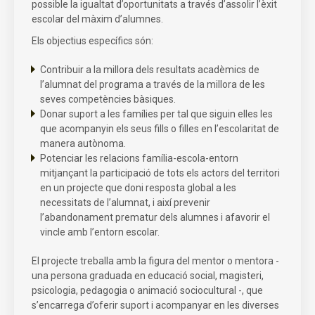
possible la igualtat d’oportunitats a través d’assolir l’èxit
escolar del màxim d’alumnes.
Els objectius específics són:
Contribuir a la millora dels resultats acadèmics de
l’alumnat del programa a través de la millora de les
seves competències bàsiques.
Donar suport a les famílies per tal que siguin elles les
que acompanyin els seus fills o filles en l’escolaritat de
manera autònoma.
Potenciar les relacions família-escola-entorn
mitjançant la participació de tots els actors del territori
en un projecte que doni resposta global a les
necessitats de l’alumnat, i així prevenir
l’abandonament prematur dels alumnes i afavorir el
vincle amb l’entorn escolar.
El projecte treballa amb la figura del mentor o mentora -
una persona graduada en educació social, magisteri,
psicologia, pedagogia o animació sociocultural -, que
s’encarrega d’oferir suport i acompanyar en les diverses