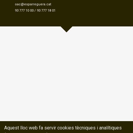
oac@esparreguera.cat
93 777 10 00
/
93 777 18 01
Aquest lloc web fa servir cookies tècniques i analítiques