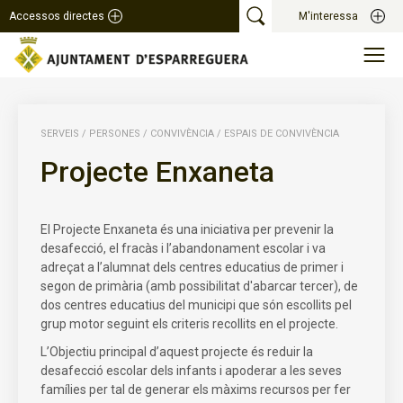
Accessos directes
M'interessa
SERVEIS
/
PERSONES
/
CONVIVÈNCIA
/
ESPAIS DE CONVIVÈNCIA
Projecte Enxaneta
El Projecte Enxaneta és una iniciativa per prevenir la
desafecció, el fracàs i l’abandonament escolar i va
adreçat a l’alumnat dels centres educatius de primer i
segon de primària (amb possibilitat d'abarcar tercer), de
dos centres educatius del municipi que són escollits pel
grup motor seguint els criteris recollits en el projecte.
L’Objectiu principal d’aquest projecte és reduir la
desafecció escolar dels infants i apoderar a les seves
famílies per tal de generar els màxims recursos per fer