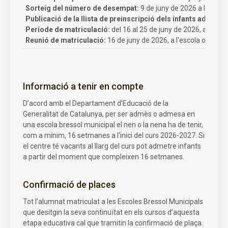
Sorteig del número de desempat:
9 de juny de 2026 a les 17 h
Publicació de la llista de preinscripció dels infants admesos 
Període de matriculació:
del 16 al 25 de juny de 2026, ambdó
Reunió de matriculació:
16 de juny de 2026, a l'escola on s'hag
Informació a tenir en compte
D’acord amb el Departament d’Educació de la
Generalitat de Catalunya, per ser admès o admesa en
una escola bressol municipal el nen o la nena ha de tenir,
com a mínim, 16 setmanes a l'inici del curs 2026-2027. Si
el centre té vacants al llarg del curs pot admetre infants
a partir del moment que compleixen 16 setmanes.
Confirmació de places
Tot l’alumnat matriculat a les Escoles Bressol Municipals
que desitgin la seva continuïtat en els cursos d’aquesta
etapa educativa cal que tramitin la confirmació de plaça.