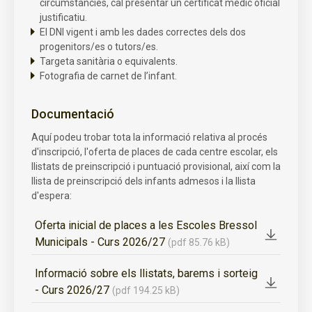
circumstàncies, cal presentar un certificat mèdic oficial
justificatiu.
El DNI vigent i amb les dades correctes dels dos
progenitors/es o tutors/es.
Targeta sanitària o equivalents.
Fotografia de carnet de l’infant.
Documentació
Aquí podeu trobar tota la informació relativa al procés
d'inscripció, l'oferta de places de cada centre escolar, els
llistats de preinscripció i puntuació provisional, així com la
llista de preinscripció dels infants admesos i la llista
d'espera:
Oferta inicial de places a les Escoles Bressol
Municipals - Curs 2026/27
(pdf 85.76 kB)
Informació sobre els llistats, barems i sorteig
- Curs 2026/27
(pdf 194.25 kB)