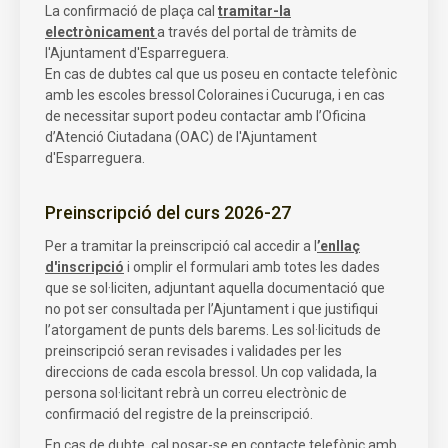
La confirmació de plaça cal
tramitar-la
electrònicament
a través del portal de tràmits de
l'Ajuntament d'Esparreguera.
En cas de dubtes cal que us poseu en contacte telefònic
amb les escoles bressol Coloraines i Cucuruga, i en cas
de necessitar suport podeu contactar amb l’Oficina
d’Atenció Ciutadana (OAC) de l'Ajuntament
d'Esparreguera.
Preinscripció del curs 2026-27
Per a tramitar la preinscripció cal accedir a l
’enllaç
d'inscripció
i omplir el formulari amb totes les dades
que se sol·liciten, adjuntant aquella documentació que
no pot ser consultada per l’Ajuntament i que justifiqui
l’atorgament de punts dels barems. Les sol·licituds de
preinscripció seran revisades i validades per les
direccions de cada escola bressol. Un cop validada, la
persona sol·licitant rebrà un correu electrònic de
confirmació del registre de la preinscripció.
En cas de dubte, cal posar-se en contacte telefònic amb