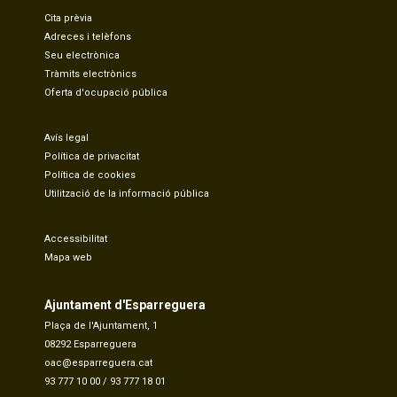
Cita prèvia
Adreces i telèfons
Seu electrònica
Tràmits electrònics
Oferta d'ocupació pública
Avís legal
Política de privacitat
Política de cookies
Utilització de la informació pública
Accessibilitat
Mapa web
Ajuntament d'Esparreguera
Plaça de l'Ajuntament, 1
08292 Esparreguera
oac@esparreguera.cat
93 777 10 00
/
93 777 18 01