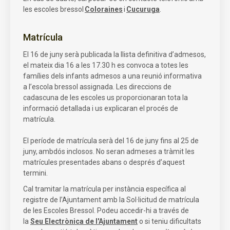
les escoles bressol
Coloraines
i
Cucuruga
.
Matrícula
El 16 de juny serà publicada la llista definitiva d’admesos,
el mateix dia 16 a les 17.30 h es convoca a totes les
famílies dels infants admesos a una reunió informativa
a l’escola bressol assignada. Les direccions de
cadascuna de les escoles us proporcionaran tota la
informació detallada i us explicaran el procés de
matrícula.
El període de matrícula serà del 16 de juny fins al 25 de
juny, ambdós inclosos. No seran admeses a tràmit les
matrícules presentades abans o després d’aquest
termini.
Cal tramitar la matrícula per instància específica al
registre de l’Ajuntament amb la Sol·licitud de matrícula
de les Escoles Bressol. Podeu accedir-hi a través de
la
Seu Electrònica de l'Ajuntament
o si teniu dificultats