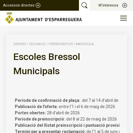
Accessos directes
M'interessa
SERVEIS
/
EDUCACIÓ
/
PREINSCRIPCIÓ I MATRICULA
Escoles Bressol
Municipals
Període de confirmació de plaça:
del 7 al 14 d'abril de 2026
Publicació de l'oferta:
entre l'1 i el 6 de maig de 2026
Portes obertes:
28 d'abril de 2026
Període de preinscripció:
del 8 al 22 de maig de 2026
Publicació del llistat preinscripció i puntuació provisional:
2
Termini per a presentar reclamació:
de l'1 al 5 de juny de 202