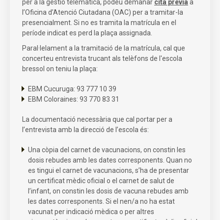
per a la gestió telemàtica, podeu demanar
cita prèvia
a
l’Oficina d’Atenció Ciutadana (OAC) per a tramitar-la
presencialment. Si no es tramita la matrícula en el
període indicat es perd la plaça assignada.
Paral·lelament a la tramitació de la matrícula, cal que
concerteu entrevista trucant als telèfons de l'escola
bressol on teniu la plaça:
EBM Cucuruga: 93 777 10 39
EBM Coloraines: 93 770 83 31
La documentació necessària que cal portar per a
l’entrevista amb la direcció de l’escola és:
Una còpia del carnet de vacunacions, on constin les
dosis rebudes amb les dates corresponents. Quan no
es tingui el carnet de vacunacions, s’ha de presentar
un certificat mèdic oficial o el carnet de salut de
l’infant, on constin les dosis de vacuna rebudes amb
les dates corresponents. Si el nen/a no ha estat
vacunat per indicació mèdica o per altres