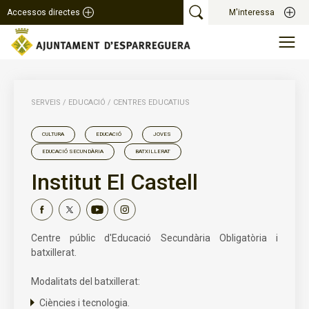
Accessos directes
M'interessa
SERVEIS
/
EDUCACIÓ
/
CENTRES EDUCATIUS
CULTURA
EDUCACIÓ
JOVES
EDUCACIÓ SECUNDÀRIA
BATXILLERAT
Institut El Castell
Centre públic d'Educació Secundària Obligatòria i
batxillerat.
Modalitats del batxillerat:
Ciències i tecnologia.