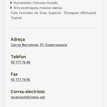
Humanitats i Ciències Socials.
Arts escèniques, música i dansa.
Cicle Formatiu de Grau Superior: Tècniques d'Actuació
Teatral.
Adreça
Carrer Barcelona, 91, Esparreguera
Telèfon
93 777 76 40
Fax
93 777 74 95
Correu electrònic
ieselcastell@xtec.cat